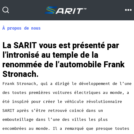
Skip
VEHICLES
to
M
SEARCH
TOGGLE
SARIT SOLUTIONS
content
À propos de nous
NEWS
La SARIT vous est présenté par
MORE INFO
l’intronisé au temple de la
SHOP
renommée de l’automobile Frank
Stronach.
Frank Stronach, qui a dirigé le développement de l’une
des toutes premières voitures électriques au monde, a
été inspiré pour créer le véhicule révolutionnaire
SARIT après s’être retrouvé coincé dans un
embouteillage dans l’une des villes les plus
encombrées au monde. Il a remarqué que presque toutes